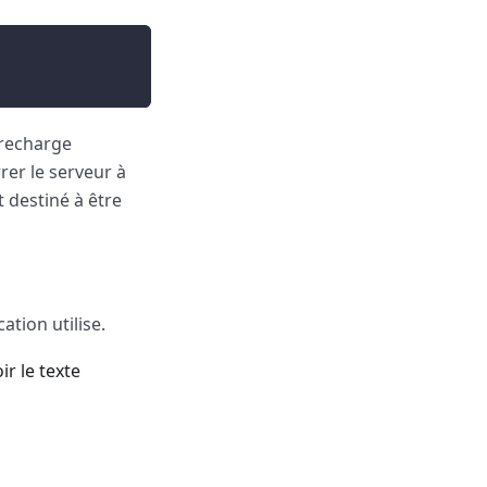
 recharge
er le serveur à
 destiné à être
cation utilise.
r le texte