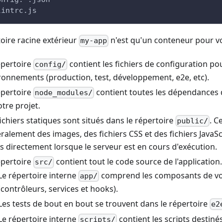
lintrc.js
toire racine extérieur
n'est qu'un conteneur pour vo
my-app
épertoire
contient les fichiers de configuration po
config/
ronnements (production, test, développement, e2e, etc).
épertoire
contient toutes les dépendances 
node_modules/
otre projet.
fichiers statiques sont situés dans le répertoire
. C
public/
ralement des images, des fichiers CSS et des fichiers JavaScr
is directement lorsque le serveur est en cours d'exécution.
épertoire
contient tout le code source de l'application
src/
Le répertoire interne
comprend les composants de vo
app/
(contrôleurs, services et hooks).
Les tests de bout en bout se trouvent dans le répertoire
e2
Le répertoire interne
contient les scripts destiné
scripts/