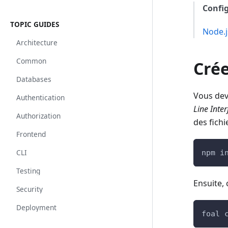
Config
TOPIC GUIDES
Node.j
Architecture
Common
Cré
Databases
Vous dev
Authentication
Line Inter
Authorization
des fich
Frontend
CLI
npm i
Testing
Ensuite, 
Security
Deployment
foal 