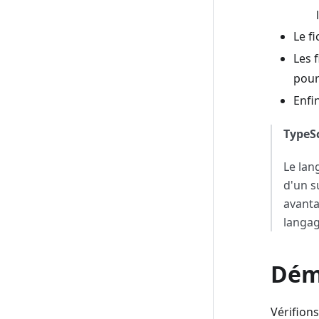
Le f
Les 
pou
Enfi
TypeSc
Le lan
d'un s
avanta
langag
Dém
Vérifion