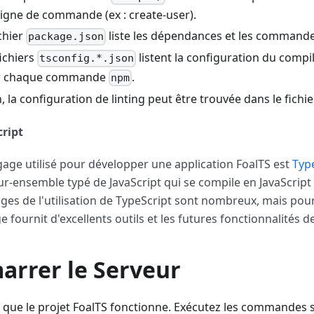
ligne de commande (ex : create-user).
ichier
liste les dépendances et les commande
package.json
fichiers
listent la configuration du compi
tsconfig.*.json
r chaque commande
.
npm
n, la configuration de linting peut être trouvée dans le fichi
ript
gage utilisé pour développer une application FoalTS est
Typ
ur-ensemble typé de JavaScript qui se compile en JavaScript 
ges de l'utilisation de TypeScript sont nombreux, mais pour
e fournit d'excellents outils et les futures fonctionnalités de
arrer le Serveur
s que le projet FoalTS fonctionne. Exécutez les commandes s