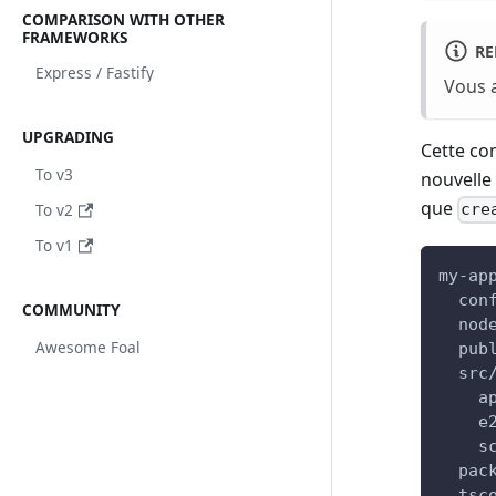
COMPARISON WITH OTHER
FRAMEWORKS
R
Express / Fastify
Vous a
UPGRADING
Cette co
To v3
nouvelle
que
To v2
cre
To v1
my-ap
  con
COMMUNITY
  nod
Awesome Foal
  pub
  src
    a
    e
    s
  pac
  tsc