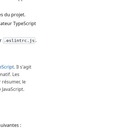
s du projet.
lateur TypeScript
er
.
.eslintrc.js
eScript
. Il s'agit
natif. Les
 résumer, le
 JavaScript.
uivantes :