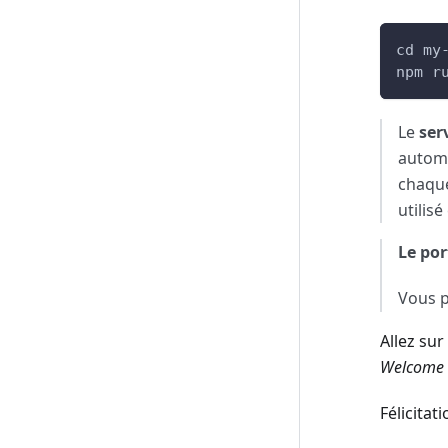
cd my
npm r
Le
ser
automa
chaque
utilis
Le por
Vous p
Allez sur
Welcome 
Félicita