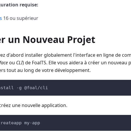
uration requise:
s
16 ou supérieur
er un Nouveau Projet
ez d'abord installer globalement l'interface en ligne de c
face
ou
CLI
) de FoalTS. Elle vous aidera à créer un nouveau 
iers tout au long de votre développement.
nstall -g @foal/cli
créez une nouvelle application.
createapp my-app