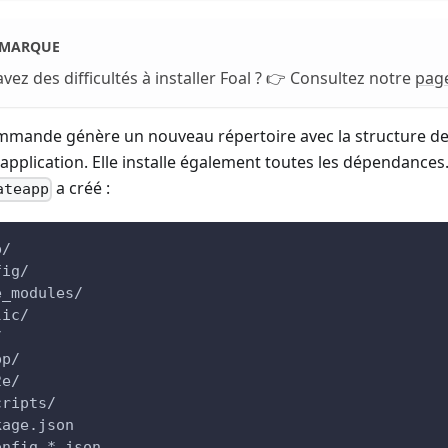
EMARQUE
vez des difficultés à installer Foal ? 👉 Consultez notre
pag
mmande génère un nouveau répertoire avec la structure de
 application. Elle installe également toutes les dépendance
a créé :
ateapp
p/
fig/
e_modules/
lic/
/
pp/
2e/
cripts/
kage.json
onfig.*.json