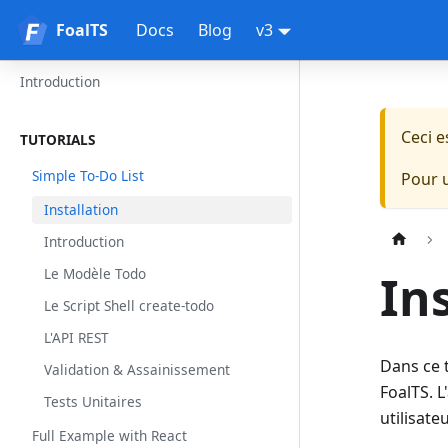
FoalTS
FoalTS
Docs
Blog
v3
Introduction
Ceci 
TUTORIALS
Simple To-Do List
Pour 
Installation
Introduction
Le Modèle Todo
In
Le Script Shell create-todo
L'API REST
Dans ce 
Validation & Assainissement
FoalTS. L
Tests Unitaires
utilisate
Full Example with React