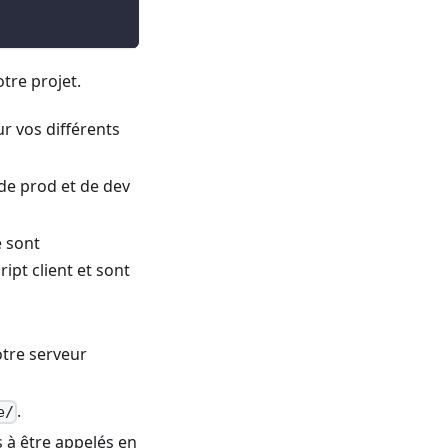
tre projet.
ur vos différents
de prod et de dev
e sont
ipt client et sont
.
tre serveur
.
e/
s à être appelés en