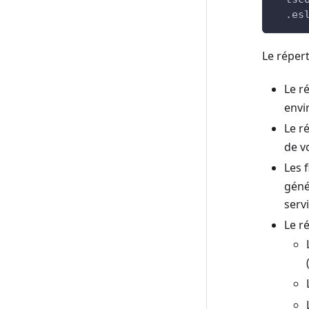
  .es
Le réper
Le r
envi
Le r
de v
Les 
géné
serv
Le r