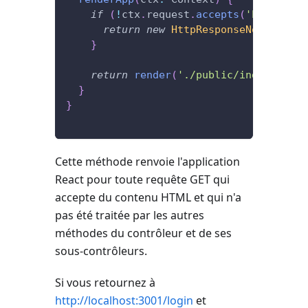
if
(
!
ctx
.
request
.
accepts
(
'html'
)
)
{
return
new
HttpResponseNotFound
(
)
}
return
render
(
'./public/index.html'
}
}
Cette méthode renvoie l'application
React pour toute requête GET qui
accepte du contenu HTML et qui n'a
pas été traitée par les autres
méthodes du contrôleur et de ses
sous-contrôleurs.
Si vous retournez à
http://localhost:3001/login
et