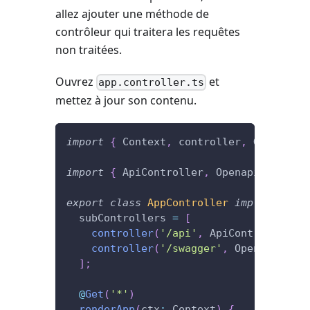
allez ajouter une méthode de
contrôleur qui traitera les requêtes
non traitées.
Ouvrez
et
app.controller.ts
mettez à jour son contenu.
import
{
 Context
,
 controller
,
 Get
,
 Http
import
{
 ApiController
,
 OpenapiControll
export
class
AppController
implements
I
  subControllers 
=
[
controller
(
'/api'
,
 ApiController
)
,
controller
(
'/swagger'
,
 OpenapiContr
]
;
@
Get
(
'*'
)
renderApp
(
ctx
:
 Context
)
{