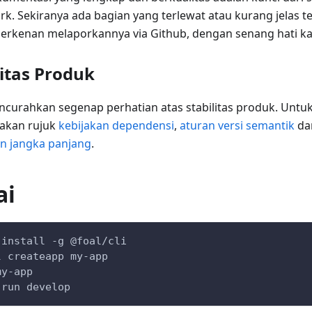
k. Sekiranya ada bagian yang terlewat atau kurang jelas te
rkenan melaporkannya via Github, dengan senang hati ka
litas Produk
curahkan segenap perhatian atas stabilitas produk. Untuk
ilakan rujuk
kebijakan dependensi
,
aturan versi semantik
da
n jangka panjang
.
ai
 install -g @foal/cli
l createapp my-app
my-app
 run develop