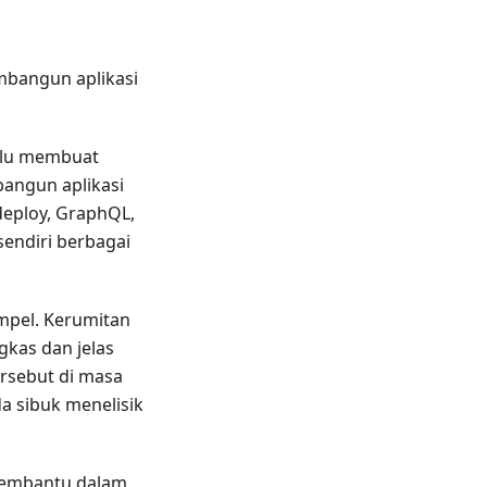
bangun aplikasi
erlu membuat
angun aplikasi
, deploy, GraphQL,
sendiri berbagai
mpel. Kerumitan
gkas dan jelas
rsebut di masa
a sibuk menelisik
 membantu dalam