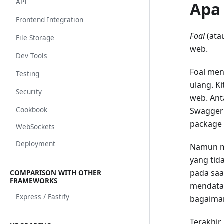
API
Apa 
Frontend Integration
Foal
(ata
File Storage
web.
Dev Tools
Foal men
Testing
ulang. K
Security
web. Anta
Cookbook
Swagger 
package 
WebSockets
Deployment
Namun me
yang tid
pada saa
COMPARISON WITH OTHER
FRAMEWORKS
mendatan
Express / Fastify
bagaiman
Terakhir