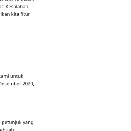
pt. Kesalahan
kan kita fitur
 kami untuk
 Desember 2020,
n petunjuk yang
 sebuah