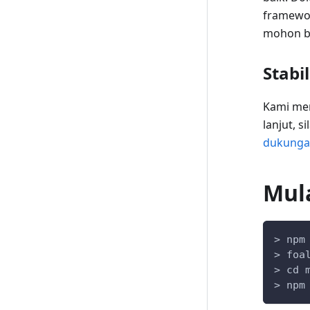
framewor
mohon be
Stabi
Kami men
lanjut, s
dukunga
Mul
> npm
> foa
> cd 
> npm