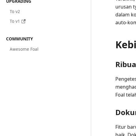
UPGRADING
urusan t
To v2
dalam ko
To v1
auto-kom
COMMUNITY
Kebi
Awesome Foal
Ribua
Pengetes
menghadi
Foal tela
Doku
Fitur ba
baik. Do