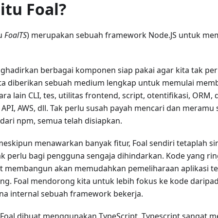
itu Foal?
u
FoalTS
) merupakan sebuah framework Node.JS untuk mem
ghadirkan berbagai komponen siap pakai agar kita tak p
ita diberikan sebuah medium lengkap untuk memulai memb
ra lain CLI, tes, utilitas frontend, script, otentifikasi, ORM
API, AWS, dll. Tak perlu susah payah mencari dan meramu 
dari npm, semua telah disiapkan.
skipun menawarkan banyak fitur, Foal sendiri tetaplah si
ak perlu bagi pengguna sengaja dihindarkan. Kode yang rin
t membangun akan memudahkan pemeliharaan aplikasi te
g. Foal mendorong kita untuk lebih fokus ke kode daripad
a internal sebuah framework bekerja.
, Foal dibuat menggunakan TypeScript. Typescript sangat